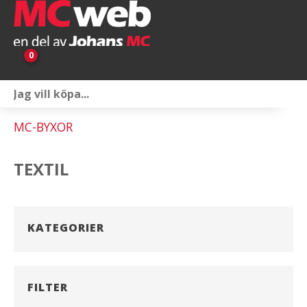
0
Personlig utrustning
MC-BYXOR
Servicepaket
TEXTIL
Reservdelar & tillbehör
Universaltillbehör
KATEGORIER
Merchandise
Outlet
FILTER
Om oss