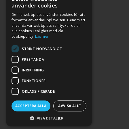
använder cookies
Denna webbplats använder cookies för att
förbättra användarupplevelsen. Genom att
använda vår webbplats samtycker du till
alla cookies i enlighet med vår
cookiepolicy.
Läs mer
STRIKT NÖDVÄNDIGT
PRESTANDA
INRIKTNING
2026. ALL RIGHTS RESERVED.
FUNKTIONER
POWERED BY EMPORI CMS
OKLASSIFICERADE
ACCEPTERA ALLA
AVVISA ALLT
VISA DETALJER