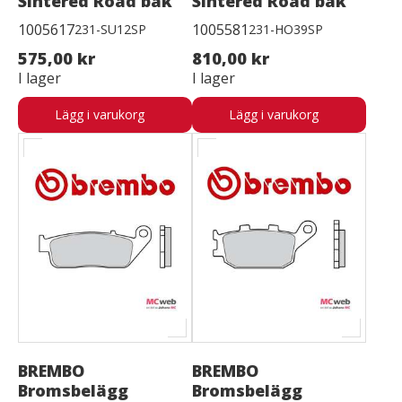
Sintered Road bak
Sintered Road bak
1005617
1005581
231-SU12SP
231-HO39SP
575,00 kr
810,00 kr
I lager
I lager
Lägg i varukorg
Lägg i varukorg
BREMBO
BREMBO
Bromsbelägg
Bromsbelägg