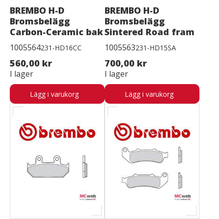
BREMBO H-D
BREMBO H-D
Bromsbelägg
Bromsbelägg
Carbon-Ceramic bak
Sintered Road fram
1005564
1005563
231-HD16CC
231-HD15SA
560,00 kr
700,00 kr
I lager
I lager
Lägg i varukorg
Lägg i varukorg