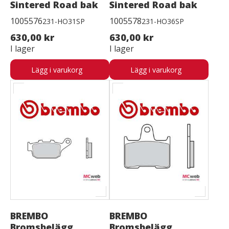
Sintered Road bak
Sintered Road bak
1005576
1005578
231-HO31SP
231-HO36SP
630,00 kr
630,00 kr
I lager
I lager
Lägg i varukorg
Lägg i varukorg
BREMBO
BREMBO
Bromsbelägg
Bromsbelägg