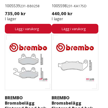
1005539
1005598
231-BB0258
231-KA17SD
735,00 kr
440,00 kr
I lager
I lager
Lägg i varukorg
Lägg i varukorg
BREMBO
BREMBO
Bromsbelägg
Bromsbelägg