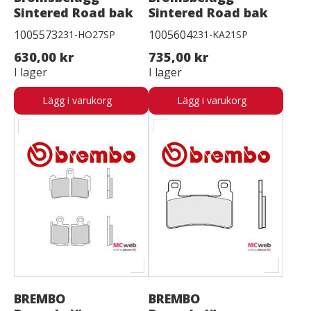
Sintered Road bak
Sintered Road bak
1005573
1005604
231-HO27SP
231-KA21SP
630,00 kr
735,00 kr
I lager
I lager
Lägg i varukorg
Lägg i varukorg
BREMBO
BREMBO