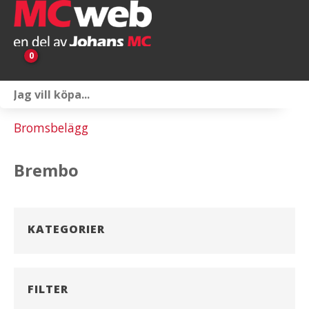
0
Personlig utrustning
Bromsbelägg
Servicepaket
Brembo
Reservdelar & tillbehör
Universaltillbehör
KATEGORIER
Merchandise
Outlet
FILTER
Om oss