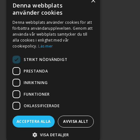
×
Denna webbplats
använder cookies
Denna webbplats använder cookies för att
förbättra användarupplevelsen. Genom att
använda vår webbplats samtycker du till
alla cookies i enlighet med vår
cookiepolicy.
Läs mer
STRIKT NÖDVÄNDIGT
PRESTANDA
INRIKTNING
2026. ALL RIGHTS RESERVED.
FUNKTIONER
POWERED BY EMPORI CMS
OKLASSIFICERADE
ACCEPTERA ALLA
AVVISA ALLT
VISA DETALJER