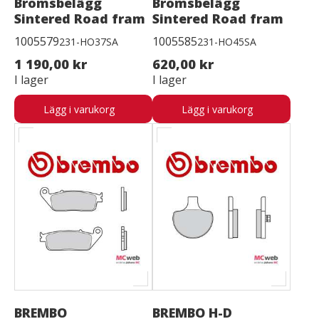
Bromsbelägg
Bromsbelägg
Sintered Road fram
Sintered Road fram
1005579
1005585
231-HO37SA
231-HO45SA
1 190,00 kr
620,00 kr
I lager
I lager
Lägg i varukorg
Lägg i varukorg
BREMBO
BREMBO H-D