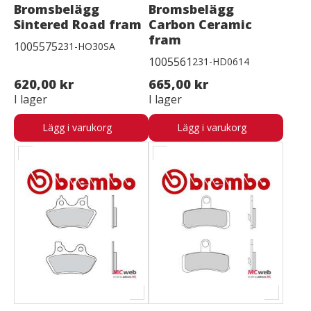
Bromsbelägg
Bromsbelägg
Sintered Road fram
Carbon Ceramic
fram
1005575
231-HO30SA
1005561
231-HD0614
620,00 kr
665,00 kr
I lager
I lager
Lägg i varukorg
Lägg i varukorg