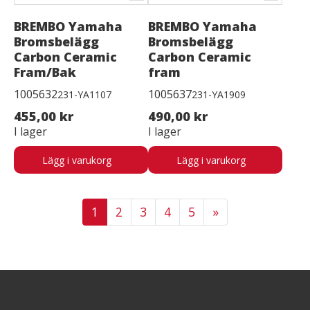
BREMBO Yamaha
BREMBO Yamaha
Bromsbelägg
Bromsbelägg
Carbon Ceramic
Carbon Ceramic
Fram/Bak
fram
1005632
1005637
231-YA1107
231-YA1909
455,00 kr
490,00 kr
I lager
I lager
Lägg i varukorg
Lägg i varukorg
1
2
3
4
5
»