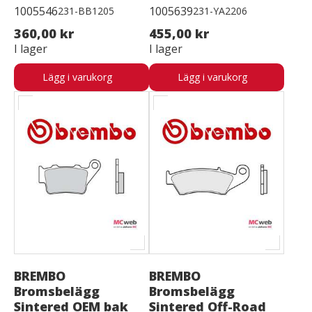
1005546
1005639
231-BB1205
231-YA2206
360,00 kr
455,00 kr
I lager
I lager
Lägg i varukorg
Lägg i varukorg
BREMBO
BREMBO
Bromsbelägg
Bromsbelägg
Sintered OEM bak
Sintered Off-Road