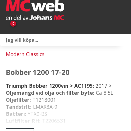
0
Personlig utrustning
Modern Classics
Servicepaket
Bobber 1200 17-20
Reservdelar & tillbehör
Triumph Bobber 1200vin > AC1195:
Universaltillbehör
2017 >
Oljemängd vid olja och filter byte:
Ca 3,5L
Oljefilter:
T1218001
Merchandise
Tändstift:
LMAR8A-9
Batteri:
YTX9-BS
Outlet
Luftfilter RH:
T2206531
Luftfilter LH:
T2206530
Om oss