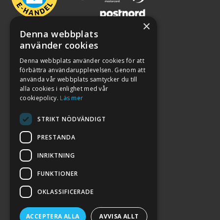
×
Denna webbplats
använder cookies
Denna webbplats använder cookies för att
förbättra användarupplevelsen. Genom att
använda vår webbplats samtycker du till
alla cookies i enlighet med vår
cookiepolicy.
Läs mer
STRIKT NÖDVÄNDIGT
PRESTANDA
INRIKTNING
2026. ALL RIGHTS RESERVED.
FUNKTIONER
POWERED BY EMPORI CMS
OKLASSIFICERADE
ACCEPTERA ALLA
AVVISA ALLT