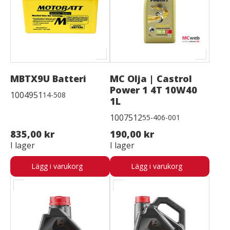
MBTX9U Batteri
MC Olja | Castrol
Power 1 4T 10W40
1004951
14-508
1L
1007512
55-406-001
835,00 kr
190,00 kr
I lager
I lager
Lägg i varukorg
Lägg i varukorg