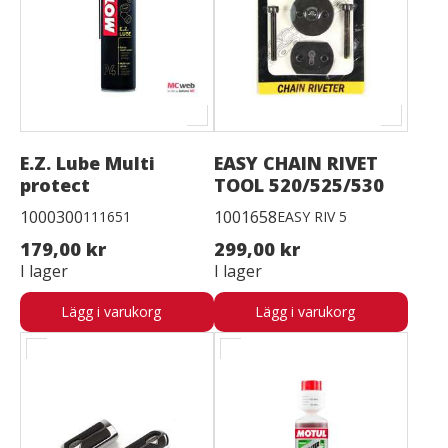
E.Z. Lube Multi
EASY CHAIN RIVET
protect
TOOL 520/525/530
1000300
1001658
111651
EASY RIV 5
179,00 kr
299,00 kr
I lager
I lager
Lägg i varukorg
Lägg i varukorg