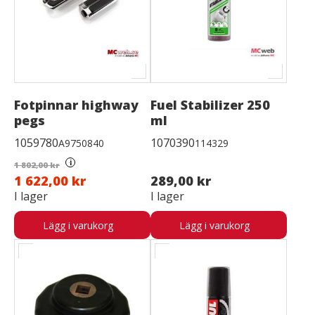
Fotpinnar highway
Fuel Stabilizer 250
pegs
ml
1059780
1070390
A9750840
114329
i
1 802,00 kr
1 622,00 kr
289,00 kr
I lager
I lager
Lägg i varukorg
Lägg i varukorg