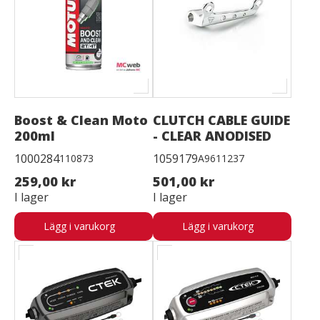
Boost & Clean Moto
CLUTCH CABLE GUIDE
200ml
- CLEAR ANODISED
1000284
1059179
110873
A9611237
259,00 kr
501,00 kr
I lager
I lager
Lägg i varukorg
Lägg i varukorg