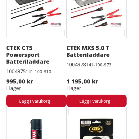
CTEK CT5
CTEK MXS 5.0 T
Powersport
Batteriladdare
Batteriladdare
1004978
141-100-973
1004975
141-100-310
995,00 kr
1 195,00 kr
I lager
I lager
Lägg i varukorg
Lägg i varukorg