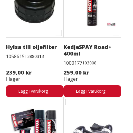
Hylsa till oljefilter
KedjeSPAY Road+
400ml
1058615
T3880313
1000177
103008
239,00 kr
259,00 kr
I lager
I lager
Lägg i varukorg
Lägg i varukorg