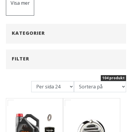
Visa mer
Bromsbelägg bak:
T2025016
Bromsbelägg fram:
T2027535
KATEGORIER
FILTER
104 produkt