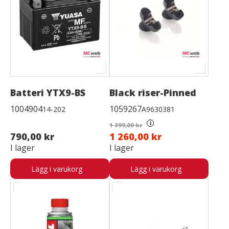
Batteri YTX9-BS
Black riser-Pinned
1004904
1059267
14-202
A9630381
i
1 399,00 kr
790,00 kr
1 260,00 kr
I lager
I lager
Lägg i varukorg
Lägg i varukorg