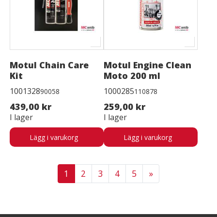
Motul Chain Care
Motul Engine Clean
Kit
Moto 200 ml
1001328
1000285
90058
110878
439,00 kr
259,00 kr
I lager
I lager
Lägg i varukorg
Lägg i varukorg
1
2
3
4
5
»