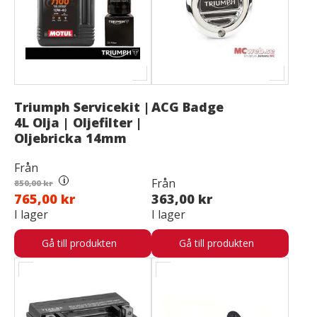
Triumph Servicekit |
ACG Badge
4L Olja | Oljefilter |
Oljebricka 14mm
Från
i
Från
850,00 kr
765,00 kr
363,00 kr
I lager
I lager
Gå till produkten
Gå till produkten