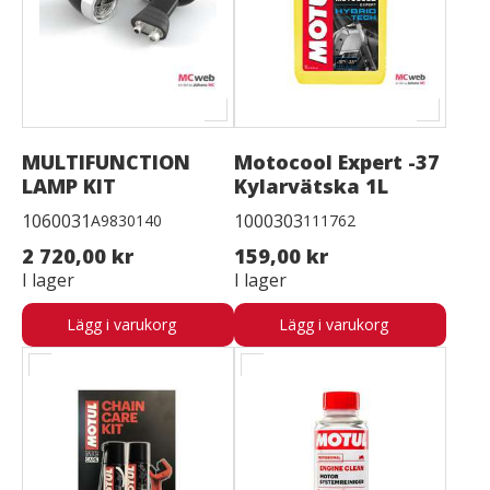
MULTIFUNCTION
Motocool Expert -37
LAMP KIT
Kylarvätska 1L
1060031
1000303
A9830140
111762
2 720,00 kr
159,00 kr
I lager
I lager
Lägg i varukorg
Lägg i varukorg