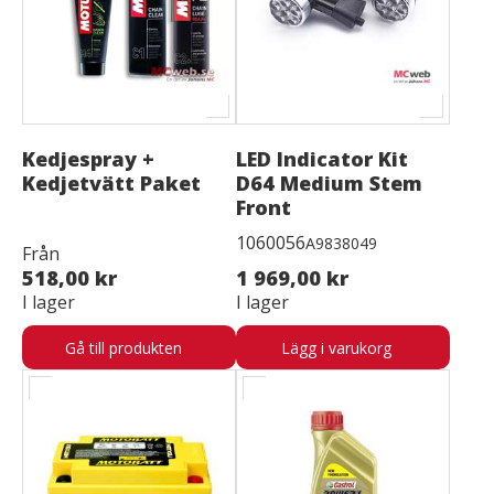
Kedjespray +
LED Indicator Kit
Kedjetvätt Paket
D64 Medium Stem
Front
1060056
A9838049
Från
518,00 kr
1 969,00 kr
I lager
I lager
Gå till produkten
Lägg i varukorg