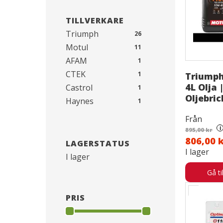
TILLVERKARE
Triumph
26
Motul
11
AFAM
1
CTEK
1
Triumph
4L Olja |
Castrol
1
Oljebri
Haynes
1
Seal front fork
1
Från
Servicepaket
1
i
895,00 kr
806,00 
LAGERSTATUS
I lager
I lager
Gå ti
PRIS