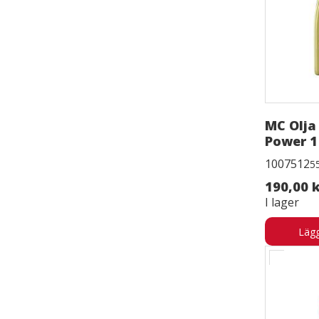
MC Olja 
Power 1
1007512
5
190,00 
I lager
Lägg