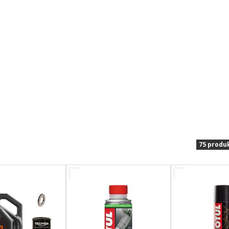
9
75 produ