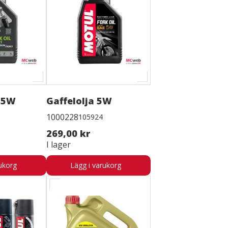
 15W
Gaffelolja 5W
1000228
105924
269,00 kr
I lager
ukorg
Lägg i varukorg