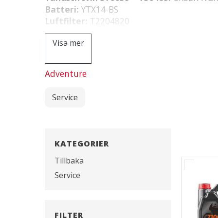
Batteri:
YTX14-BS
Luftfilter:
T2204820
Bromsbelägg bakvin > 750469:
T2020555
Visa mer
Bromsbelägg framvin > 750469:
T202032
Adventure
Service
KATEGORIER
Tillbaka
Service
FILTER