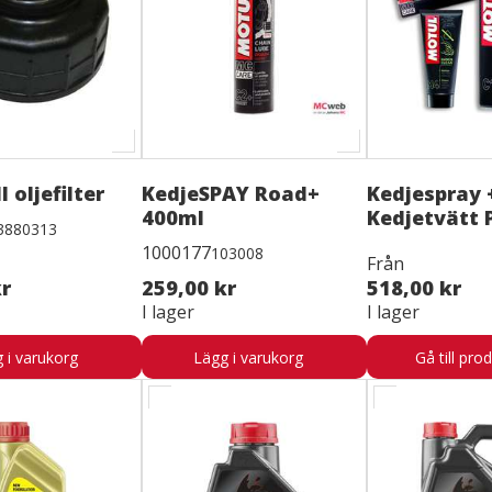
l oljefilter
KedjeSPAY Road+
Kedjespray 
400ml
Kedjetvätt 
3880313
1000177
103008
Från
kr
259,00 kr
518,00 kr
I lager
I lager
 i varukorg
Lägg i varukorg
Gå till pro