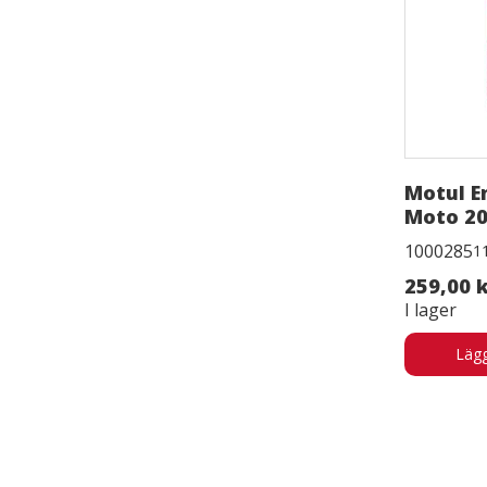
Motul E
Moto 20
1000285
1
259,00 
I lager
Lägg