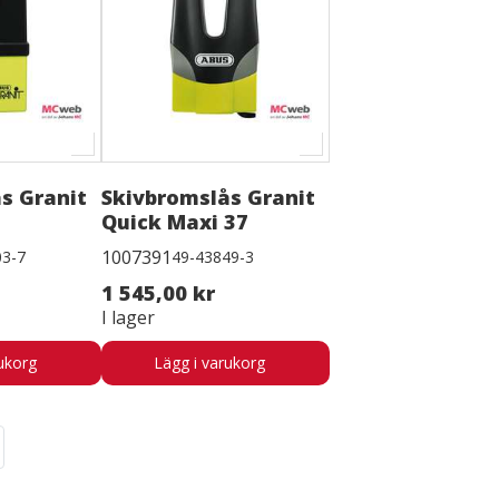
s Granit
Skivbromslås Granit
Quick Maxi 37
1007391
03-7
49-43849-3
1 545,00 kr
I lager
ukorg
Lägg i varukorg