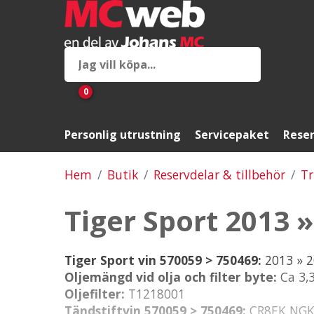
0
Personlig utrustning
Servicepaket
Reser
Hem
Butik
Reservdelar & tillbehör
T
Tiger Sport 2013 
Tiger Sport vin 570059 > 750469:
2013 » 
Oljemängd vid olja och filter byte:
Ca 3,
Oljefilter:
T1218001
Tändstiftvin 570059 > 750469:
CR8EK NG