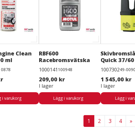
ngine Clean
RBF600
Skivbromslå
0 ml
Racebromsvätska
Quick 37/60
1000141
1007302
10878
100948
49-009
kr
209,00 kr
1 545,00 kr
I lager
I lager
 i varukorg
Lägg i varukorg
Lägg i var
1
2
3
4
»