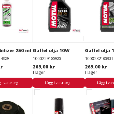
bilizer 250 ml
Gaffel olja 10W
Gaffel olja
1000229
1000232
14329
105925
105931
kr
269,00 kr
269,00 kr
I lager
I lager
 i varukorg
Lägg i varukorg
Lägg i var