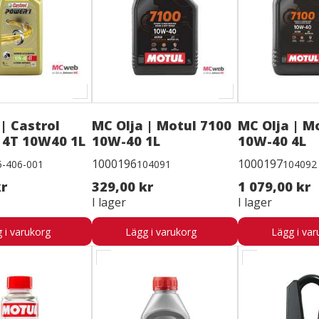
| Castrol
MC Olja | Motul 7100
MC Olja | M
 4T 10W40 1L
10W-40 1L
10W-40 4L
1000196
1000197
5-406-001
104091
104092
kr
329,00 kr
1 079,00 kr
I lager
I lager
 i varukorg
Lägg i varukorg
Lägg i var