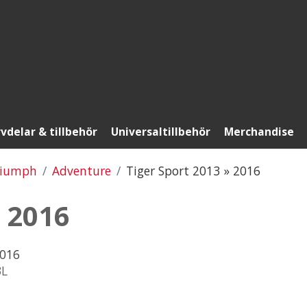
vdelar & tillbehör
Universaltillbehör
Merchandise
riumph
Adventure
Tiger Sport 2013 » 2016
» 2016
2016
3L
K