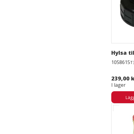
Hylsa til
1058615
T
239,00 
I lager
Lägg