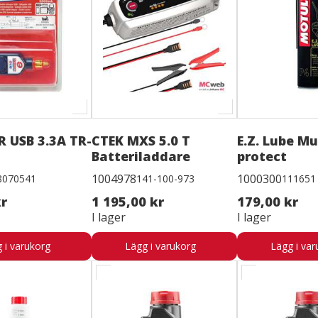
 USB 3.3A TR-
CTEK MXS 5.0 T
E.Z. Lube Mu
Batteriladdare
protect
1004978
1000300
8070541
141-100-973
111651
kr
1 195,00 kr
179,00 kr
I lager
I lager
 i varukorg
Lägg i varukorg
Lägg i var