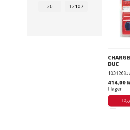
CHARGER
DUC
1031269
3
414,00 
I lager
Lägg