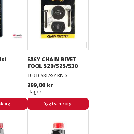
lti
EASY CHAIN RIVET
TOOL 520/525/530
1001658
EASY RIV 5
299,00 kr
I lager
ukorg
Lägg i varukorg