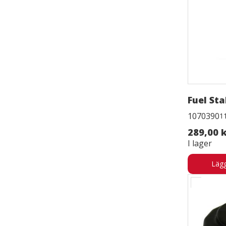
Fuel Sta
1070390
1
289,00 
I lager
Lägg