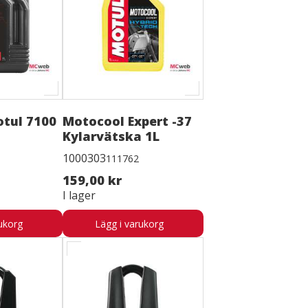
otul 7100
Motocool Expert -37
Kylarvätska 1L
1000303
111762
159,00 kr
I lager
ukorg
Lägg i varukorg