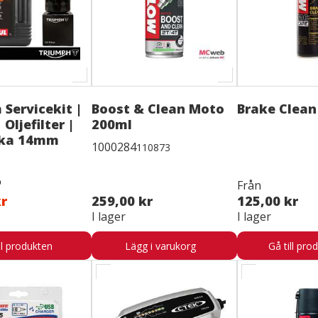
 Servicekit |
Boost & Clean Moto
Brake Clean
 Oljefilter |
200ml
cka 14mm
1000284
110873
Från
kr
259,00 kr
125,00 kr
I lager
I lager
ll produkten
Lägg i varukorg
Gå till pro