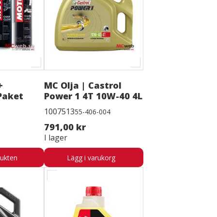
+
MC Olja | Castrol
Paket
Power 1 4T 10W-40 4L
1007513
55-406-004
791,00 kr
I lager
dukten
Lägg i varukorg