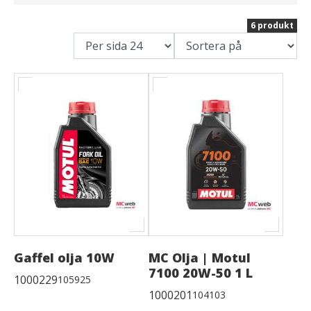
6 produkt
Gaffel olja 10W
MC Olja | Motul
7100 20W-50 1 L
1000229
105925
1000201
104103