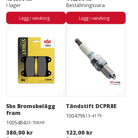
I lager
Beställningsvara
Lägg i varukorg
Lägg i varukorg
Sbs Bromsbelägg
Tändstift DCPR8E
fram
1004796
13-4179
1005484
23-706HF
380,00 kr
122,00 kr