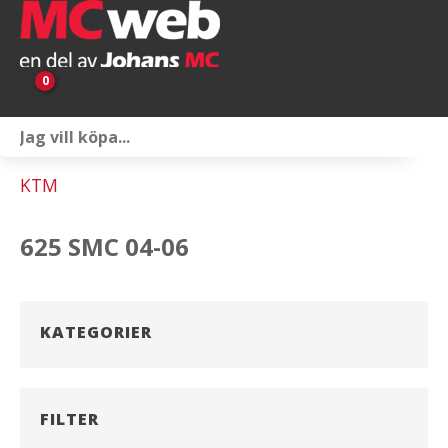
0
Personlig utrustning
KTM
Servicepaket
625 SMC 04-06
Reservdelar & tillbehör
Universaltillbehör
KATEGORIER
Merchandise
Outlet
FILTER
Om oss