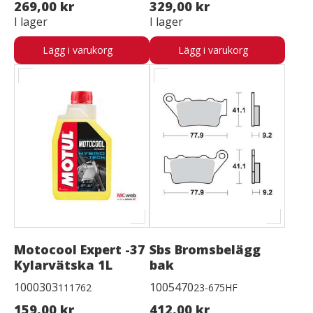
269,00 kr
329,00 kr
I lager
I lager
Lägg i varukorg
Lägg i varukorg
Motocool Expert -37
Sbs Bromsbelägg
Kylarvätska 1L
bak
1000303
1005470
111762
23-675HF
159,00 kr
412,00 kr