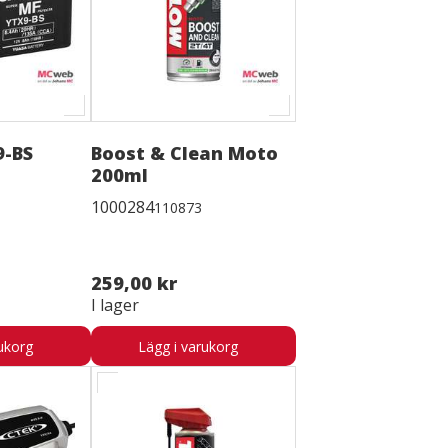
9-BS
Boost & Clean Moto
200ml
1000284
110873
259,00 kr
I lager
ukorg
Lägg i varukorg