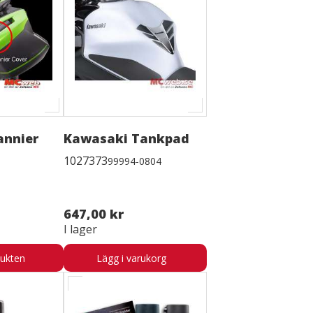
annier
Kawasaki Tankpad
1027373
99994-0804
647,00 kr
I lager
dukten
Lägg i varukorg