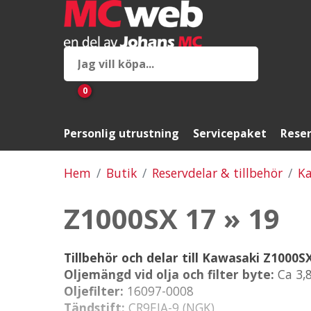
0
Personlig utrustning
Servicepaket
Reser
Hem
Butik
Reservdelar & tillbehör
Ka
Z1000SX 17 » 19
Tillbehör och delar till Kawasaki Z1000S
Oljemängd vid olja och filter byte:
Ca 3,
Oljefilter:
16097-0008
Tändstift:
CR9EIA-9 (NGK)