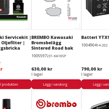
i Servicekit |
BREMBO Kawasaki
Batteri YTX
 Oljefilter |
Bromsbelägg
1004904
14-202
ggsbricka
Sintered Road bak
1005597
231-KA16SP
kr
630,00 kr
790,00 kr
I lager
I lager
ll produkten
Lägg i varukorg
Lägg i var