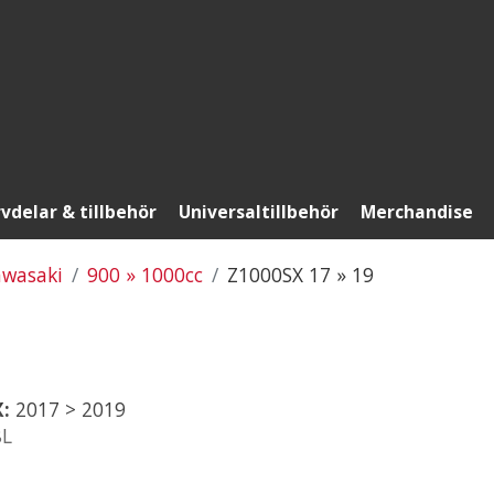
vdelar & tillbehör
Universaltillbehör
Merchandise
wasaki
900 » 1000cc
Z1000SX 17 » 19
X:
2017 > 2019
8L