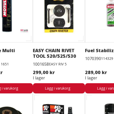
e Multi
EASY CHAIN RIVET
Fuel Stabili
TOOL 520/525/530
1070390
114329
1001658
11651
EASY RIV 5
kr
299,00 kr
289,00 kr
I lager
I lager
 i varukorg
Lägg i varukorg
Lägg i var