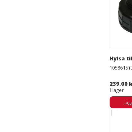
Hylsa til
1058615
T
239,00 
I lager
Lägg