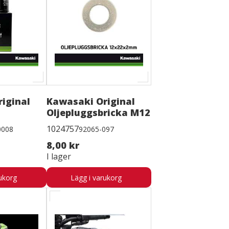
iginal
Kawasaki Original
Oljepluggsbricka M12
1024757
0008
92065-097
8,00 kr
I lager
ukorg
Lägg i varukorg