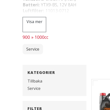
Batteri:
YTX9-BS, 12V 8AH
Luftfilter:
11013-0712
Bromsbelägg bak:
43082-0167
Visa mer
Bromsbelägg fram:
43082-0144
900 » 1000cc
Service
KATEGORIER
Tillbaka
Service
FILTER