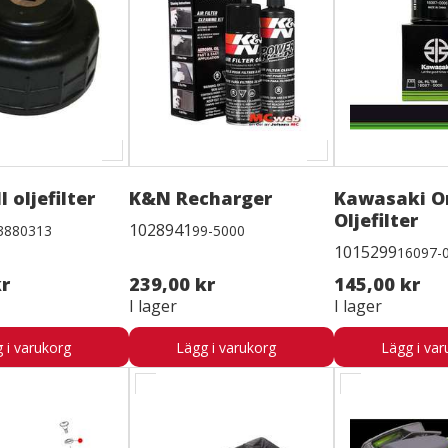
l oljefilter
K&N Recharger
Kawasaki Or
Oljefilter
1028941
3880313
99-5000
1015299
16097-
kr
239,00 kr
145,00 kr
I lager
I lager
 i varukorg
Lägg i varukorg
Lägg i var