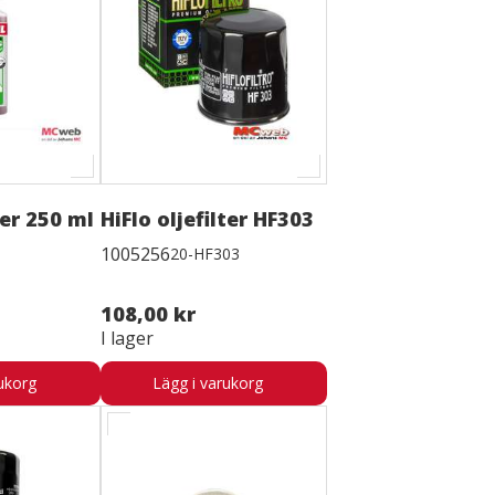
zer 250 ml
HiFlo oljefilter HF303
1005256
20-HF303
108,00 kr
I lager
ukorg
Lägg i varukorg