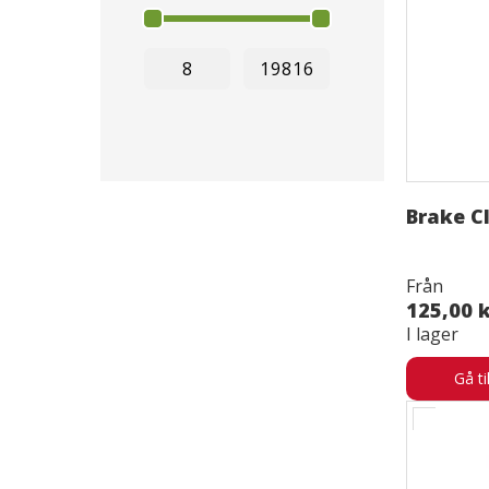
Brake C
Från
125,00 
I lager
Gå ti