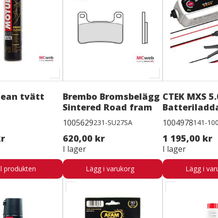
lean tvätt
Brembo Bromsbelägg
CTEK MXS 5.
Sintered Road fram
Batteriladd
1005629
1004978
231-SU27SA
141-10
kr
620,00 kr
1 195,00 kr
I lager
I lager
ll produkten
Lägg i varukorg
Lägg i var