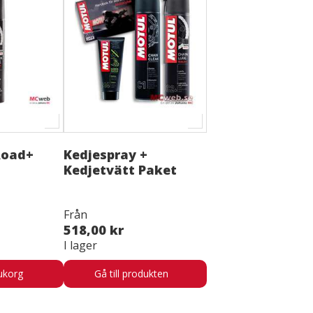
Road+
Kedjespray +
Kedjetvätt Paket
Från
518,00 kr
I lager
ukorg
Gå till produkten