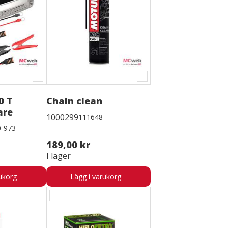
0 T
Chain clean
are
1000299
111648
0-973
189,00 kr
I lager
ukorg
Lägg i varukorg