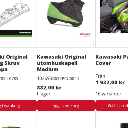
i Original
Kawasaki Original
Kawasaki P
g Skruv
utomhuskapell
Cover
åpa
Medium
Från
1026938
2055-0785
039PCU0025
1 932,00 kr
882,00 kr
I lager
16 varianter
 i varukorg
Lägg i varukorg
Gå till pro