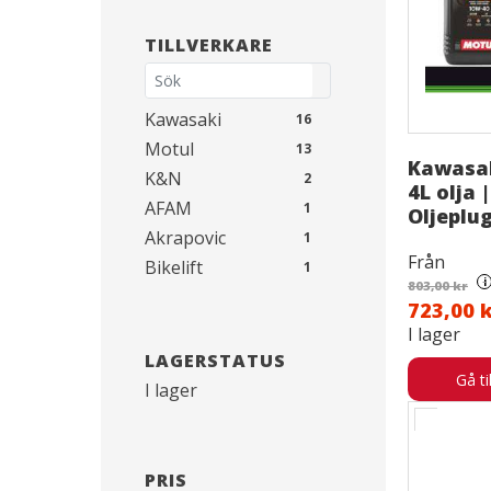
TILLVERKARE
Kawasaki
16
Motul
13
Kawasak
K&N
2
4L olja |
AFAM
1
Oljeplu
Akrapovic
1
Från
Bikelift
1
i
803,00 kr
CTEK
1
723,00 
Castrol
1
I lager
Motobatt
1
LAGERSTATUS
Gå ti
R&G Racing
1
I lager
Servicepaket
1
YUASA
1
PRIS