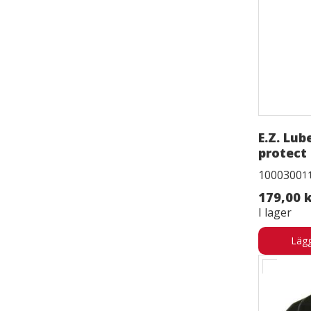
E.Z. Lub
protect
1000300
1
179,00 
I lager
Lägg