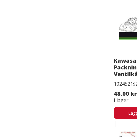
Kawasak
Packnin
Ventilk
1024521
9
48,00 kr
I lager
Lägg