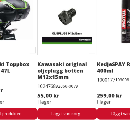
ki Toppbox
Kawasaki original
KedjeSPAY 
 47L
oljeplugg botten
400ml
M12x15mm
1000177
103008
1024768
92066-0079
kr
55,00 kr
259,00 kr
er
I lager
I lager
ll produkten
Lägg i varukorg
Lägg i var