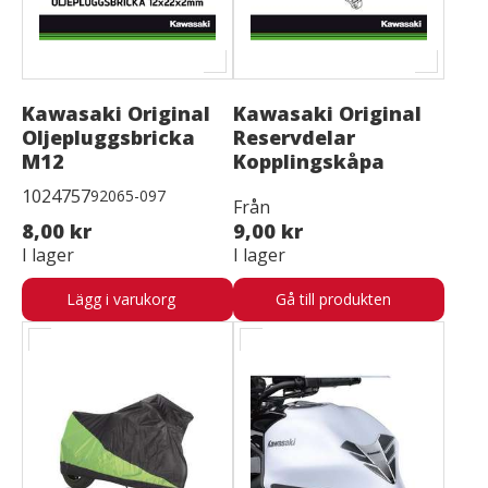
Kawasaki Original
Kawasaki Original
Oljepluggsbricka
Reservdelar
M12
Kopplingskåpa
1024757
92065-097
Från
8,00 kr
9,00 kr
I lager
I lager
Lägg i varukorg
Gå till produkten