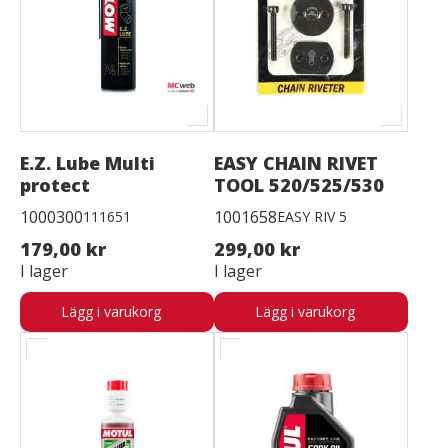
E.Z. Lube Multi
EASY CHAIN RIVET
protect
TOOL 520/525/530
1000300
1001658
111651
EASY RIV 5
179,00 kr
299,00 kr
I lager
I lager
Lägg i varukorg
Lägg i varukorg