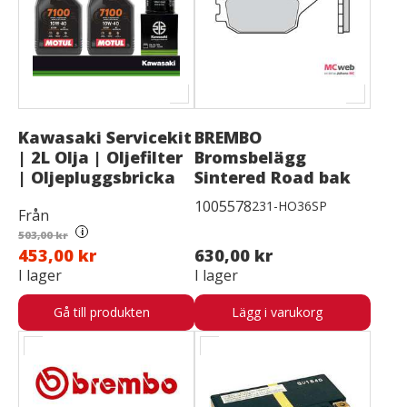
Kawasaki Servicekit
BREMBO
| 2L Olja | Oljefilter
Bromsbelägg
| Oljepluggsbricka
Sintered Road bak
1005578
231-HO36SP
Från
i
503,00 kr
453,00 kr
630,00 kr
I lager
I lager
Gå till produkten
Lägg i varukorg