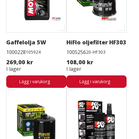
Gaffelolja 5W
HiFlo oljefilter HF303
1000228
1005256
105924
20-HF303
269,00 kr
108,00 kr
I lager
I lager
Lägg i varukorg
Lägg i varukorg