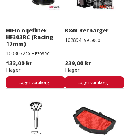
HiFlo oljefilter
K&N Recharger
HF303RC (Racing
1028941
99-5000
17mm)
1003072
20-HF303RC
133,00 kr
239,00 kr
I lager
I lager
Lägg i varukorg
Lägg i varukorg