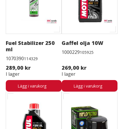
Fuel Stabilizer 250
Gaffel olja 10W
ml
1000229
105925
1070390
114329
289,00 kr
269,00 kr
I lager
I lager
Lägg i varukorg
Lägg i varukorg