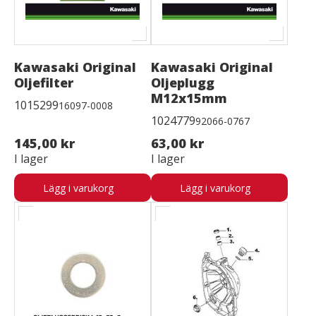
Kawasaki Original
Kawasaki Original
Oljefilter
Oljeplugg
M12x15mm
1015299
16097-0008
1024779
92066-0767
145,00 kr
63,00 kr
I lager
I lager
Lägg i varukorg
Lägg i varukorg