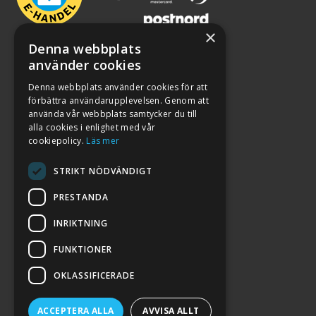
×
Denna webbplats
använder cookies
Denna webbplats använder cookies för att
förbättra användarupplevelsen. Genom att
använda vår webbplats samtycker du till
alla cookies i enlighet med vår
cookiepolicy.
Läs mer
STRIKT NÖDVÄNDIGT
PRESTANDA
INRIKTNING
2026. ALL RIGHTS RESERVED.
FUNKTIONER
POWERED BY EMPORI CMS
OKLASSIFICERADE
ACCEPTERA ALLA
AVVISA ALLT