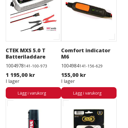
CTEK MXS 5.0 T
Comfort indicator
Batteriladdare
M6
1004978
1004984
141-100-973
141-156-629
1 195,00 kr
155,00 kr
I lager
I lager
Lägg i varukorg
Lägg i varukorg