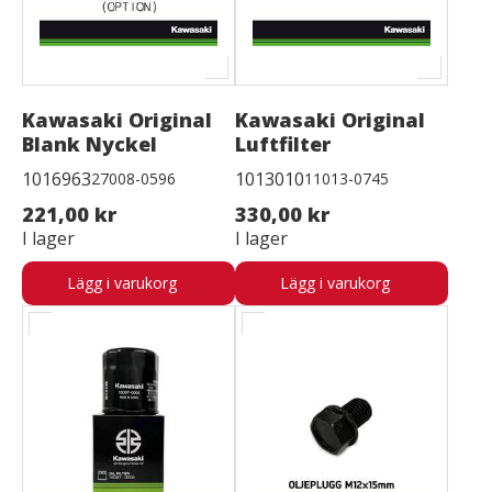
Kawasaki Original
Kawasaki Original
Blank Nyckel
Luftfilter
1016963
1013010
27008-0596
11013-0745
221,00 kr
330,00 kr
I lager
I lager
Lägg i varukorg
Lägg i varukorg