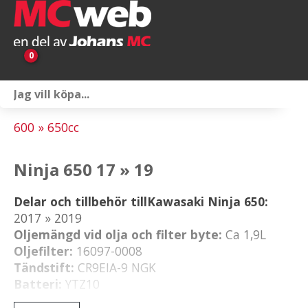
0
Personlig utrustning
600 » 650cc
Servicepaket
Ninja 650 17 » 19
Reservdelar & tillbehör
Delar och tillbehör tillKawasaki Ninja 650:
Universaltillbehör
2017 » 2019
Oljemängd vid olja och filter byte:
Ca 1,9L
Merchandise
Oljefilter:
16097-0008
Tändstift:
CR9EIA-9 NGK
Outlet
Batteri:
YTZ10
Luftfilter:
11013-0745
Om oss