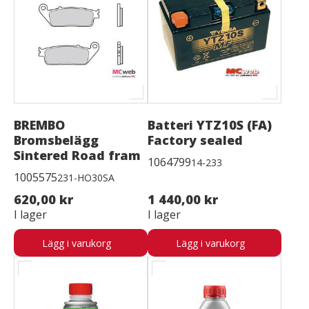
BREMBO
Batteri YTZ10S (FA)
Bromsbelägg
Factory sealed
Sintered Road fram
1064799
14-233
1005575
231-HO30SA
620,00 kr
1 440,00 kr
I lager
I lager
Lägg i varukorg
Lägg i varukorg