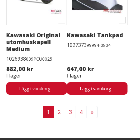
Kawasaki Original
Kawasaki Tankpad
utomhuskapell
1027373
99994-0804
Medium
1026938
039PCU0025
882,00 kr
647,00 kr
I lager
I lager
Lägg i varukorg
Lägg i varukorg
1
2
3
4
»