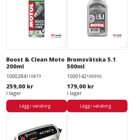
Boost & Clean Moto
Bromsvätska 5.1
200ml
500ml
1000284
1000142
110873
100950
259,00 kr
179,00 kr
I lager
I lager
Lägg i varukorg
Lägg i varukorg