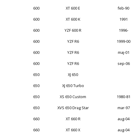
600
XT 600 E
feb-90
600
XT 600 K
1991
600
YZF 600 R
1996-
600
YZF R6
1999-00
600
YZF R6
maj-01
600
YZF R6
sep-06
650
XJ 650
650
XJ 650 Turbo
650
XS 650 Custom
1980-81
650
XVS 650 Drag Star
mar-97
660
XT 660 R
aug-04
660
XT 660 X
aug-04